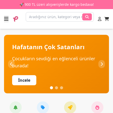
🚀 900 TL üzeri alışverişlerde kargo bedava!
Hafatanın Çok Satanları
Çocukların sevdiği en eğlenceli ürünler
burada!
İncele